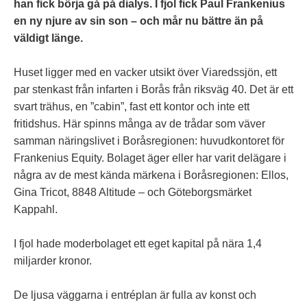
han fick börja gå på dialys. I fjol fick Paul Frankenius
en ny njure av sin son – och mår nu bättre än på
väldigt länge.
Huset ligger med en vacker utsikt över Viaredssjön, ett
par stenkast från infarten i Borås från riksväg 40. Det är ett
svart trähus, en ”cabin”, fast ett kontor och inte ett
fritidshus. Här spinns många av de trådar som väver
samman näringslivet i Boråsregionen: huvudkontoret för
Frankenius Equity. Bolaget äger eller har varit delägare i
några av de mest kända märkena i Boråsregionen: Ellos,
Gina Tricot, 8848 Altitude – och Göteborgsmärket
Kappahl.
I fjol hade moderbolaget ett eget kapital på nära 1,4
miljarder kronor.
De ljusa väggarna i entréplan är fulla av konst och