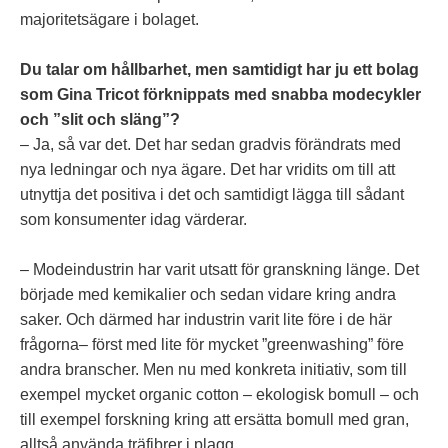
majoritetsägare i bolaget.
Du talar om hållbarhet, men samtidigt har ju ett bolag
som Gina Tricot förknippats med snabba modecykler
och ”slit och släng”?
– Ja, så var det. Det har sedan gradvis förändrats med
nya ledningar och nya ägare. Det har vridits om till att
utnyttja det positiva i det och samtidigt lägga till sådant
som konsumenter idag värderar.
– Modeindustrin har varit utsatt för granskning länge. Det
började med kemikalier och sedan vidare kring andra
saker. Och därmed har industrin varit lite före i de här
frågorna– först med lite för mycket ”greenwashing” före
andra branscher. Men nu med konkreta initiativ, som till
exempel mycket organic cotton – ekologisk bomull – och
till exempel forskning kring att ersätta bomull med gran,
alltså använda träfibrer i plagg.