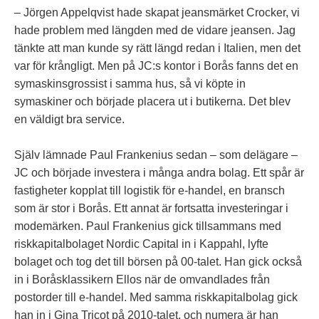
– Jörgen Appelqvist hade skapat jeansmärket Crocker, vi
hade problem med längden med de vidare jeansen. Jag
tänkte att man kunde sy rätt längd redan i Italien, men det
var för krångligt. Men på JC:s kontor i Borås fanns det en
symaskinsgrossist i samma hus, så vi köpte in
symaskiner och började placera ut i butikerna. Det blev
en väldigt bra service.
Själv lämnade Paul Frankenius sedan – som delägare –
JC och började investera i många andra bolag. Ett spår är
fastigheter kopplat till logistik för e-handel, en bransch
som är stor i Borås. Ett annat är fortsatta investeringar i
modemärken. Paul Frankenius gick tillsammans med
riskkapitalbolaget Nordic Capital in i Kappahl, lyfte
bolaget och tog det till börsen på 00-talet. Han gick också
in i Boråsklassikern Ellos när de omvandlades från
postorder till e-handel. Med samma riskkapitalbolag gick
han in i Gina Tricot på 2010-talet, och numera är han